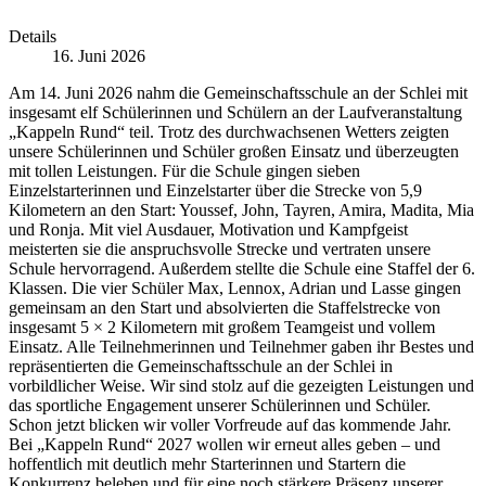
Details
16. Juni 2026
Am 14. Juni 2026 nahm die Gemeinschaftsschule an der Schlei mit
insgesamt elf Schülerinnen und Schülern an der Laufveranstaltung
„Kappeln Rund“ teil. Trotz des durchwachsenen Wetters zeigten
unsere Schülerinnen und Schüler großen Einsatz und überzeugten
mit tollen Leistungen. Für die Schule gingen sieben
Einzelstarterinnen und Einzelstarter über die Strecke von 5,9
Kilometern an den Start: Youssef, John, Tayren, Amira, Madita, Mia
und Ronja. Mit viel Ausdauer, Motivation und Kampfgeist
meisterten sie die anspruchsvolle Strecke und vertraten unsere
Schule hervorragend. Außerdem stellte die Schule eine Staffel der 6.
Klassen. Die vier Schüler Max, Lennox, Adrian und Lasse gingen
gemeinsam an den Start und absolvierten die Staffelstrecke von
insgesamt 5 × 2 Kilometern mit großem Teamgeist und vollem
Einsatz. Alle Teilnehmerinnen und Teilnehmer gaben ihr Bestes und
repräsentierten die Gemeinschaftsschule an der Schlei in
vorbildlicher Weise. Wir sind stolz auf die gezeigten Leistungen und
das sportliche Engagement unserer Schülerinnen und Schüler.
Schon jetzt blicken wir voller Vorfreude auf das kommende Jahr.
Bei „Kappeln Rund“ 2027 wollen wir erneut alles geben – und
hoffentlich mit deutlich mehr Starterinnen und Startern die
Konkurrenz beleben und für eine noch stärkere Präsenz unserer