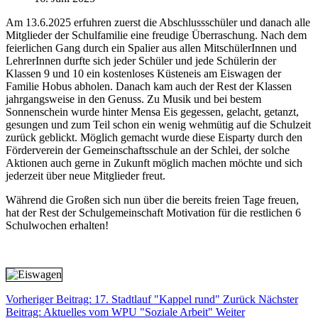
Am 13.6.2025 erfuhren zuerst die Abschlussschüler und danach alle
Mitglieder der Schulfamilie eine freudige Überraschung. Nach dem
feierlichen Gang durch ein Spalier aus allen MitschülerInnen und
LehrerInnen durfte sich jeder Schüler und jede Schülerin der
Klassen 9 und 10 ein kostenloses Küsteneis am Eiswagen der
Familie Hobus abholen. Danach kam auch der Rest der Klassen
jahrgangsweise in den Genuss. Zu Musik und bei bestem
Sonnenschein wurde hinter Mensa Eis gegessen, gelacht, getanzt,
gesungen und zum Teil schon ein wenig wehmütig auf die Schulzeit
zurück geblickt. Möglich gemacht wurde diese Eisparty durch den
Förderverein der Gemeinschaftsschule an der Schlei, der solche
Aktionen auch gerne in Zukunft möglich machen möchte und sich
jederzeit über neue Mitglieder freut.
Während die Großen sich nun über die bereits freien Tage freuen,
hat der Rest der Schulgemeinschaft Motivation für die restlichen 6
Schulwochen erhalten!
Vorheriger Beitrag: 17. Stadtlauf "Kappel rund"
Zurück
Nächster
Beitrag: Aktuelles vom WPU "Soziale Arbeit"
Weiter