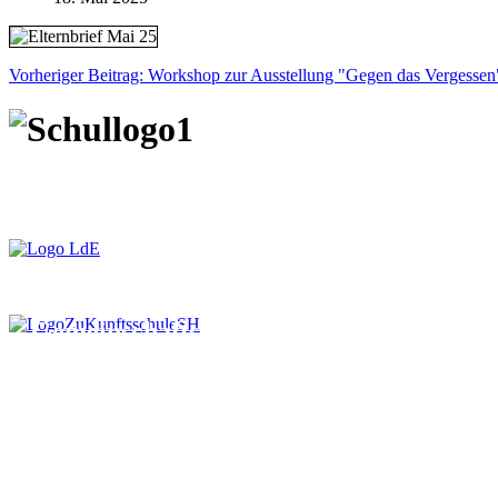
Vorheriger Beitrag: Workshop zur Ausstellung "Gegen das Vergesse
Gemeinschaftsschule an der Schlei
Hindenburgstraße 2
24376 Kappeln
Tel. 04642-18034-0
Fax 04642-18034-90