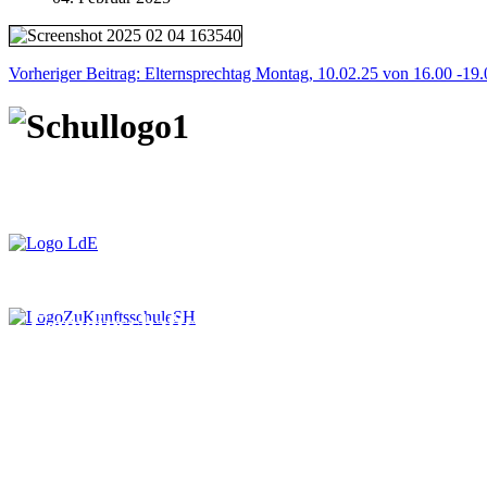
Vorheriger Beitrag: Elternsprechtag Montag, 10.02.25 von 16.00 -19
Gemeinschaftsschule an der Schlei
Hindenburgstraße 2
24376 Kappeln
Tel. 04642-18034-0
Fax 04642-18034-90